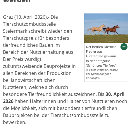
Graz (10. April 2026).- Die
Tierschutzombudsstelle
Steiermark schreibt wieder den
Tierschutzpreis für besonders
tierfreundliches Bauen im
Der Betrieb Dietmar
Bereich der Nutztierhaltung aus.
Fiedler aus
Fürstenfeld gewann
Der Preis würdigt
in der Kategorie
zukunftsweisende Bauprojekte in
"Schönstes Tierfoto".
© Foto: Dietmar Fiedler;
allen Bereichen der Produktion
bei Quellenangabe
honorafrei
bei landwirtschaftlichen
Nutztieren, welche sich durch
besondere Tierfreundlichkeit auszeichnen. Bis
30. April
2026
haben Halterinnen und Halter von Nutztieren noch
die Möglichkeit, sich mit besonders tierfreundlichen
Bauprojekten bei der Tierschutzombudsstelle zu
bewerben.